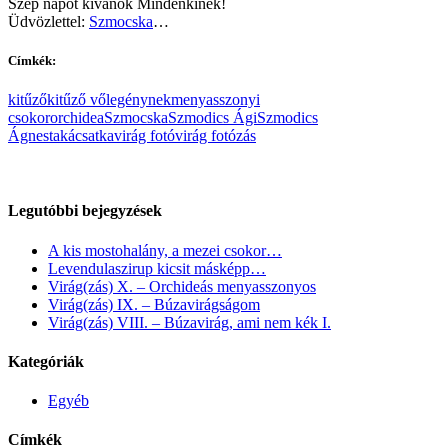
Szép napot kívánok Mindenkinek!
Üdvözlettel:
Szmocska
…
Címkék:
kitűző
kitűző vőlegénynek
menyasszonyi
csokor
orchidea
Szmocska
Szmodics Ági
Szmodics
Ágnes
takácsatka
virág fotó
virág fotózás
Legutóbbi bejegyzések
A kis mostohalány, a mezei csokor…
Levendulaszirup kicsit másképp…
Virág(zás) X. – Orchideás menyasszonyos
Virág(zás) IX. – Búzavirágságom
Virág(zás) VIII. – Búzavirág, ami nem kék I.
Kategóriák
Egyéb
Címkék