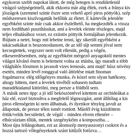
egykoron szebb napokat látott, de még betegen is rendületlenül
virágzó szépségeimről, akik ekkorra már alig éltek, ezek a fránya kis
jószágok (szemmel szinte észre sem vehető apró piros pöttyök), szép
módszeresen kiszívogatták belőlük az életet. E kártevők jelenléte
egyébként szinte már csak akkor észlelhető, ha megkezdték a vissza
nem fordítható pusztításukat, ami a levelek eleinte részleges, majd
teljes elhalásához vezet, ez ezüstös pöttyök formájában jelentkezik.
Bújtam a netet, hogy mit lehetne tenni, így sikerült egyébként a
takácsatkákat is beazonosítanom, de az idő tájt semmi jóval nem
kecsegtettek, vegyszer nem volt ellenük, pedig a végén,
elkeseredésemben, még az egyébként mérgező anyagoktól mentes
világot kívánó énem is belement volna az irtásba, így maradt a több
világhálós fórumon is javasolt vizes lemosás, ami majd’ húsz növény
esetén, minden levél ronggyal való áttörlése miatt finoman
fogalmazva: elég időigényes munka, és közel sem olyan hatékony,
ahogy hittem, mert a levelek tövéből sohasem tudtam
maradéktalanul kitörölni, meg persze a földből sem.
A másik netes tipp: a jó idő beköszöntével kitettem az orchideákat a
ház elé, ezzel biztosítva a megfelelő légmozgást, amit állítólag a kis
piros ellenségeim ki nem állhatnak, és ilyenkor tényleg javult az
állapotuk, de persze télen ismét romlott. Másfél évig küzdöttem
értük/velük becsülettel, de végül – minden elvem ellenére –
elbúcsúztam tőlük, mentek szegénykéim a komposztba…
Most újra fellángoltam, ezt az álomszép menyasszonyi csokrot és a
hozzá tartozó vőlegényeknek szánt kitűzőt fotózva…