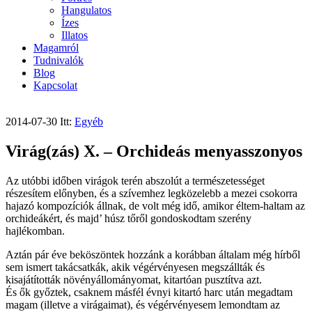
Hangulatos
Ízes
Illatos
Magamról
Tudnivalók
Blog
Kapcsolat
2014-07-30
Itt:
Egyéb
Virág(zás) X. – Orchideás menyasszonyos
Az utóbbi időben virágok terén abszolút a természetességet
részesítem előnyben, és a szívemhez legközelebb a mezei csokorra
hajazó kompozíciók állnak, de volt még idő, amikor éltem-haltam az
orchideákért, és majd’ húsz tőről gondoskodtam szerény
hajlékomban.
Aztán pár éve beköszöntek hozzánk a korábban általam még hírből
sem ismert takácsatkák, akik végérvényesen megszállták és
kisajátították növényállományomat, kitartóan pusztítva azt.
És ők győztek, csaknem másfél évnyi kitartó harc után megadtam
magam (illetve a virágaimat), és végérvényesem lemondtam az