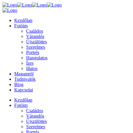
Kezdőlap
Fotóim
Családos
Várandós
Újszülöttes
Szerelmes
Portrés
Hangulatos
Ízes
Illatos
Magamról
Tudnivalók
Blog
Kapcsolat
Kezdőlap
Fotóim
Családos
Várandós
Újszülöttes
Szerelmes
Portrés