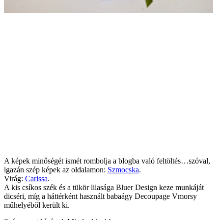
A képek minőségét ismét rombolja a blogba való feltöltés…szóval,
igazán szép képek az oldalamon:
Szmocska
.
Virág:
Carissa
.
A kis csíkos szék és a tükör lilasága Bluer Design keze munkáját
dicséri, míg a háttérként használt babaágy Decoupage Vmorsy
műhelyéből került ki.